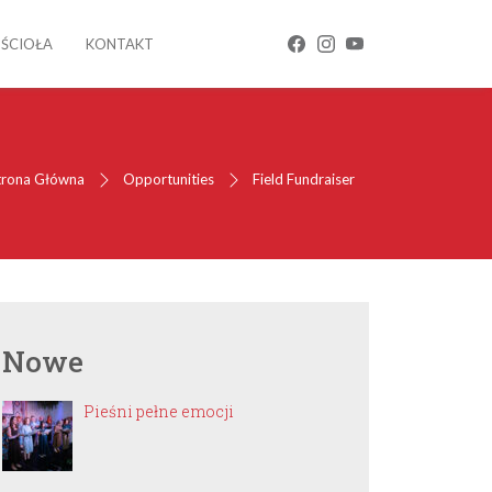
OŚCIOŁA
KONTAKT
trona Główna
Opportunities
Field Fundraiser
Nowe
Pieśni pełne emocji