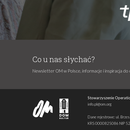
Co u nas słychać?
Newsletter OM w Polsce, informacje i inspiracja do 
Stowarzyszenie Operatio
info.pl@om.org
Dane rejestrowe: ul. Br
KRS 0000825086 NIP 5