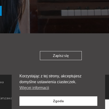
Zapisz się
Korzystając z tej strony, akceptujesz
Polityka prywatności
domyślne ustawienia ciasteczek.
awa
Regulamin - sklep i darowizny
Więcej informacji
Stowarzyszenie - statut, zarząd, sprawozdania
Warszawa
© 2026 OM w Polsce.
Zgoda
Wszelkie prawa zastrzeżone