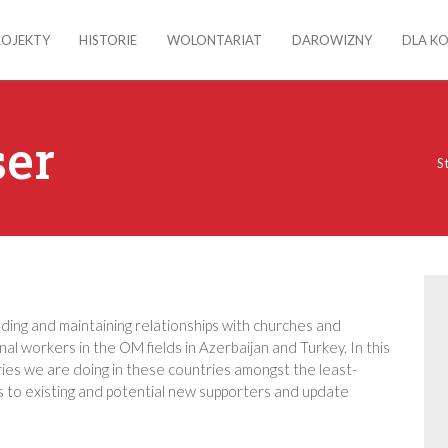
ROJEKTY
HISTORIE
WOLONTARIAT
DAROWIZNY
DLA K
ser
S
ilding and maintaining relationships with churches and
nal workers in the OM fields in Azerbaijan and Turkey. In this
ries we are doing in these countries amongst the least-
s to existing and potential new supporters and update