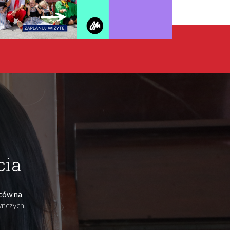
cia
ńców na
dynczych