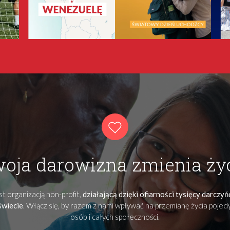
oja darowizna zmienia ży
t organizacją non-profit,
działającą dzięki ofiarności tysięcy darczy
świecie
. Włącz się, by razem z nami wpływać na przemianę życia poje
osób i całych społeczności.