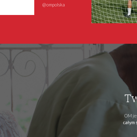
@ompolska
Tw
OM jes
całym 