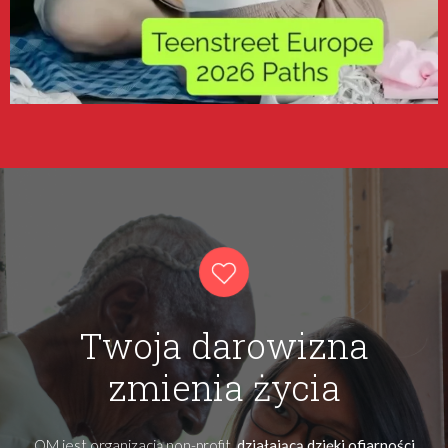
Twoja darowizna
zmienia życia
OM jest organizacją non-profit,
działającą dzięki ofiarności