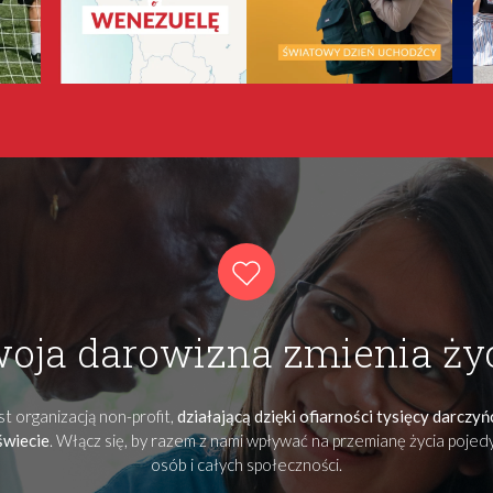
oja darowizna zmienia ży
t organizacją non-profit,
działającą dzięki ofiarności tysięcy darczy
świecie
. Włącz się, by razem z nami wpływać na przemianę życia poje
osób i całych społeczności.