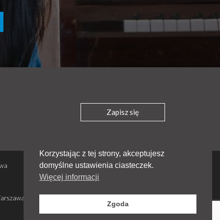
Zapisz się
Korzystając z tej strony, akceptujesz
Polityka prywatności
domyślne ustawienia ciasteczek.
awa
Regulamin - sklep i darowizny
Więcej informacji
Stowarzyszenie - statut, zarząd, sprawozdania
Warszawa
© 2026 OM w Polsce.
Zgoda
Wszelkie prawa zastrzeżone