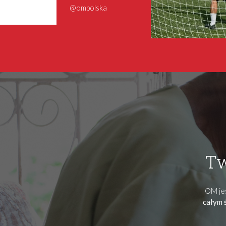
@ompolska
Tw
OM jes
całym 