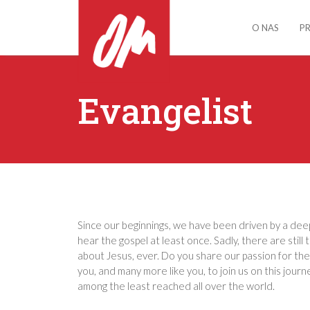
O NAS
P
Evangelist
Since our beginnings, we have been driven by a dee
hear the gospel at least once. Sadly, there are sti
about Jesus, ever. Do you share our passion for th
you, and many more like you, to join us on this jour
among the least reached all over the world.