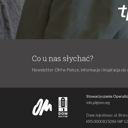
Co u nas słychać?
Newsletter OM w Polsce, informacje i inspiracja do 
Stowarzyszenie Operatio
info.pl@om.org
Dane rejestrowe: ul. Br
KRS 0000825086 NIP 5