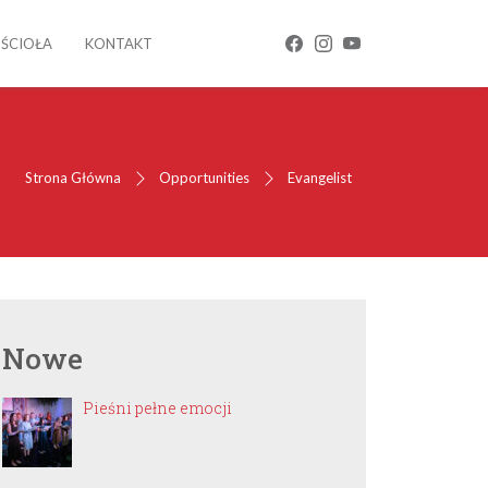
OŚCIOŁA
KONTAKT
Strona Główna
Opportunities
Evangelist
Nowe
Pieśni pełne emocji