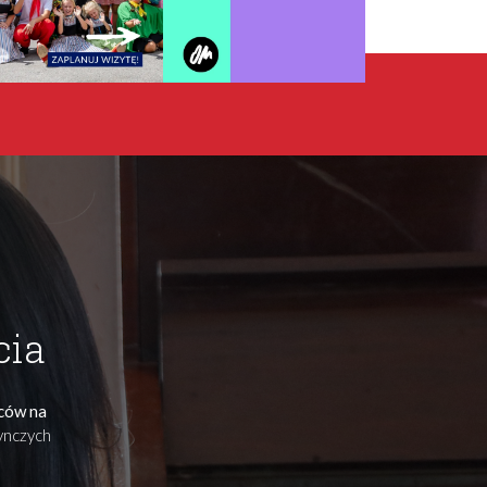
cia
ńców na
dynczych