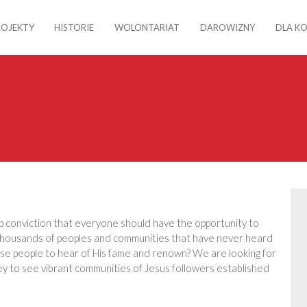
ROJEKTY
HISTORIE
WOLONTARIAT
DAROWIZNY
DLA K
p conviction that everyone should have the opportunity to
ll thousands of peoples and communities that have never heard
ese people to hear of His fame and renown? We are looking for
ney to see vibrant communities of Jesus followers established