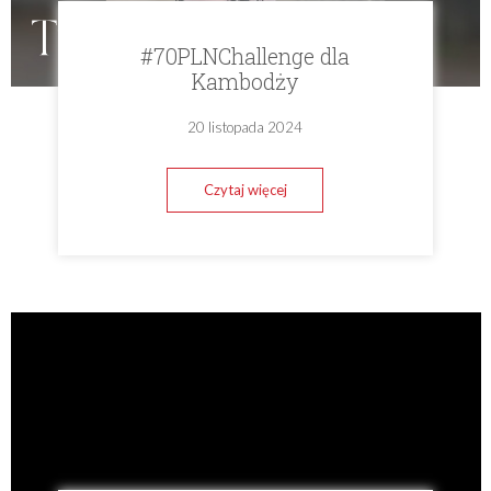
#70PLNChallenge dla
Kambodży
20 listopada 2024
Czytaj więcej