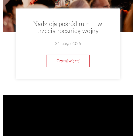
Nadzieja pośród ruin – w
trzecią rocznicę wojny
24 lutego 2025
Czytaj więcej