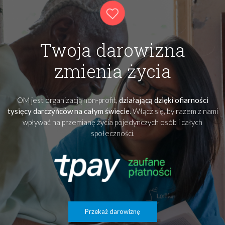
Twoja darowizna
zmienia życia
OM jest organizacją non-profit,
działającą dzięki ofiarności
tysięcy darczyńców na całym świecie
. Włącz się, by razem z nami
wpływać na przemianę życia pojedynczych osób i całych
społeczności.
Przekaż darowiznę