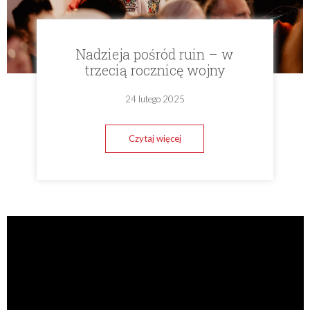
Nadzieja pośród ruin – w
trzecią rocznicę wojny
24 lutego 2025
Czytaj więcej