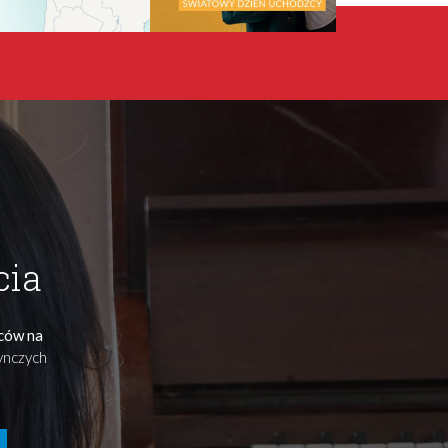
cia
ńców na
dynczych