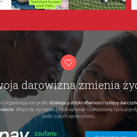
oja darowizna zmienia ży
t organizacją non-profit,
działającą dzięki ofiarności tysięcy darczy
świecie
. Włącz się, by razem z nami wpływać na przemianę życia poje
osób i całych społeczności.