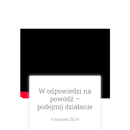
W odpowiedzi na
powódź –
podejmij działanie
6 listopada 2024