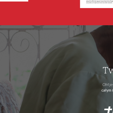
Tw
OM jes
całym 